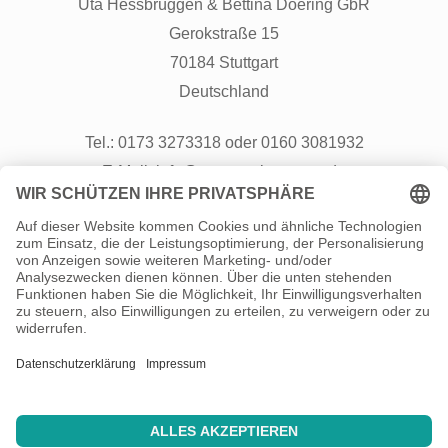
Uta Hessbrüggen & Bettina Doering GbR
Gerokstraße 15
70184 Stuttgart
Deutschland
Tel.: 0173 3273318 oder 0160 3081932
E-Mail: info@neustart-kompass.de
Besuch uns auch auf
Instagram
Info
Über uns
Kontakt
Sitemap
Datenschutz
Impressum