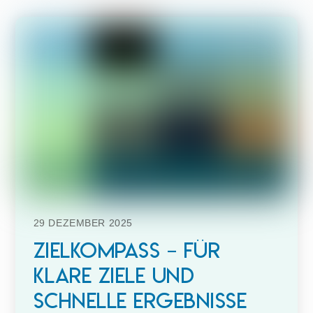
29
DEZEMBER
2025
ZielKompass – für
klare Ziele und
schnelle Ergebnisse