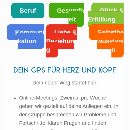
Beruf
Gesundh
Glück &
eit
Erfüllung
Kommuni
Liebe &
Selbstbe
kation
Beziehun
wusstsei
g
n
Dein gPS für Herz und Kopf
Dein neuer Weg startet hier:
Online-Meetings: Zweimal pro Woche
gehen wir gezielt auf deine Anliegen ein. In
der Gruppe besprechen wir Probleme und
Fortschritte, klären Fragen und finden