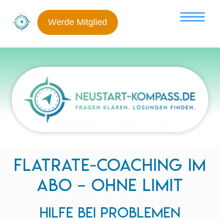
Skip
Me
to
Werde Mitglied
content
Flatrate-coaching im
Abo – ohne Limit
Hilfe bei Problemen